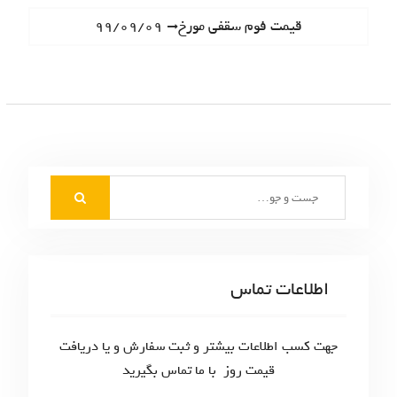
ا
e
N
قیمت فوم سقفی مورخ۹۹/۰۹/۰۹
ه
v
e
i
ب
x
o
t
ر
u
p
s
ی
o
p
s
ن
o
t
S
s
و
:
e
t
ش
a
:
r
ت
c
اطلاعات تماس
ه‌
h
f
ه
o
جهت کسب اطلاعات بیشتر و ثبت سفارش و یا دریافت
ا
r
قیمت روز با ما تماس بگیرید
: