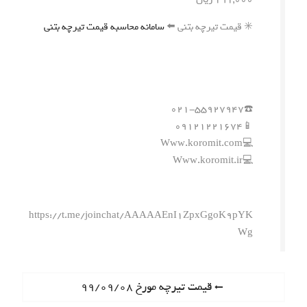
✳️ قیمت تیرچه بتنی ⬅️
سامانه محاسبه قیمت تیرچه بتنی
☎️۰۲۱-۵۵۹۲۷۹۴۷
📱۰۹۱۲۱۲۲۱۶۷۴
💻Www.koromit.com
💻Www.koromit.ir
https://t.me/joinchat/AAAAAEnI1ZpxGgoK9pYK
Wg
ر
P
قیمت تیرچه مورخ ۹۹/۰۹/۰۸
r