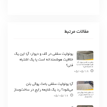
مقالات مرتبط
یونولیت سقفی در کف و دیوار: آیا این یک
خلاقیت هوشمندانه است یا یک اشتباه
فنی؟
05/05/18
آیا یونولیت سقفی باعث پوکی بتن
می‌شود؟ رد یک شایعه رایج در ساخت‌وساز
05/05/16