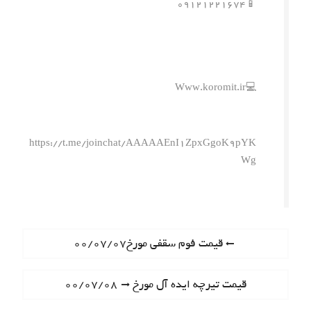
📱۰۹۱۲۱۲۲۱۶۷۴
💻Www.koromit.ir
https://t.me/joinchat/AAAAAEnI1ZpxGgoK9pYK
Wg
ر
P
قیمت فوم سقفی مورخ۰۰/۰۷/۰۷
r
ا
e
N
قیمت تیرچه ایده آل مورخ ۰۰/۰۷/۰۸
ه
v
e