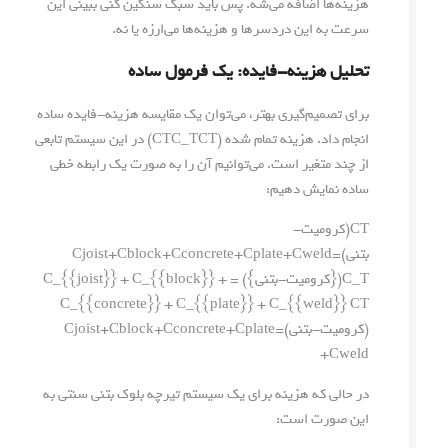
هزینه‌ها اضافه می‌شه. پس باید سبک سنگین کنی ببینی این
سرعت به این دردسرها و هزینه‌ها می‌ارزه یا نه.
تحلیل هزینه-فایده: یک فرمول ساده
برای تصمیم‌گیری بهتر، می‌توان یک مقایسه هزینه-فایده ساده
انجام داد. هزینه تمام شده (
T
C
CTC_T
) در این سیستم تابعی
از چند متغیر است. می‌توانیم آن را به صورت یک رابطه خطی
ساده نمایش دهیم:
CT(کرومیت-
بتنی)=Cjoist+Cblock+Cconcrete+Cplate+Cweld
C_T({کرومیت-بتنی}) = C_{{joist}} + C_{{block}} +
C_{{concrete}} + C_{{plate}} + C_{{weld}}
C
T
(
کرومیت-بتنی
)
=
plate
C
+
concrete
C
+
block
C
+
joist
C
+
C
weld
در حالی که هزینه برای یک سیستم تیرچه بلوک بتنی سنتی به
این صورت است: