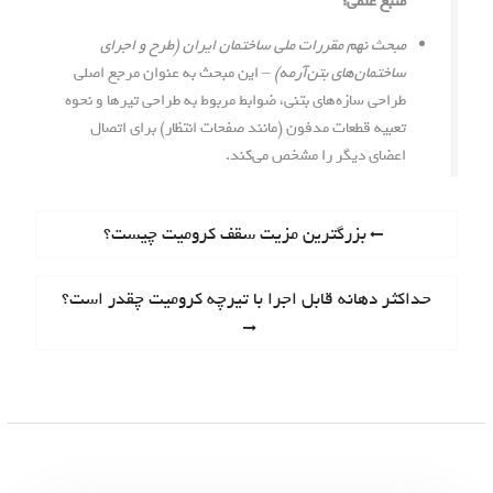
منبع علمی:
مبحث نهم مقررات ملی ساختمان ایران (طرح و اجرای
ساختمان‌های بتن‌آرمه)
– این مبحث به عنوان مرجع اصلی
طراحی سازه‌های بتنی، ضوابط مربوط به طراحی تیرها و نحوه
تعبیه قطعات مدفون (مانند صفحات انتظار) برای اتصال
اعضای دیگر را مشخص می‌کند.
ر
P
بزرگترین مزیت سقف کرومیت چیست؟
r
ا
e
N
حداکثر دهانه قابل اجرا با تیرچه کرومیت چقدر است؟
ه
v
e
i
ب
x
o
t
ر
u
p
s
ی
o
p
s
ن
o
t