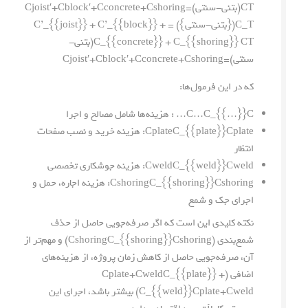
CT(بتنی-سنتی)=Cjoist′+Cblock′+Cconcrete+Cshoring
C_T({بتنی-سنتی}) = C’_{{joist}} + C’_{{block}} +
T
C
C_{{concrete}} + C_{{shoring}}
(
بتنی-
سنتی
)
=
shoring
C
+
concrete
C
+
′
block
C
+
′
joist
C
که در این فرمول‌ها:
C
C…C_{{…}}
…
: هزینه‌ها شامل مصالح و اجرا
plate
C
CplateC_{{plate}}
: هزینه خرید و نصب صفحات
انتظار
weld
C
CweldC_{{weld}}
: هزینه جوشکاری تخصصی
shoring
C
CshoringC_{{shoring}}
: هزینه اجاره، حمل و
اجرای جک و شمع
نکته کلیدی این است که اگر صرفه‌جویی حاصل از حذف
شمع‌بندی (
shoring
C
CshoringC_{{shoring}}
) و مهم‌تر از
آن، صرفه‌جویی حاصل از کاهش زمان پروژه، از هزینه‌های
اضافی (
Cplate+CweldC_{{plate}} +
weld
C
+
plate
C
C_{{weld}}
) بیشتر باشد، اجرای این