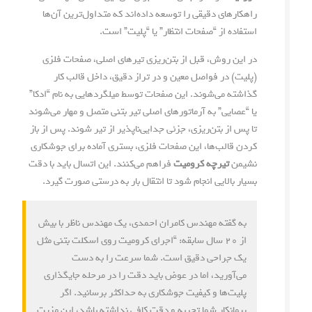
راهکارهای دقیقی را توسعه داده‌اند که متداول‌ترین آن‌ها
استفاده از “صفحات انتظار” یا “پلیت” است.
در این روش، قبل از بتن‌ریزی تیرهای اصلی، صفحات فلزی
(پلیت) در فواصل معین و در تراز دقیق، داخل قالب کار
گذاشته می‌شوند. این صفحات توسط میلگردهایی به نام “ادکا”
یا “عصایی” به آرماتورهای اصلی تیر بتنی متصل و مهار می‌شوند
تا پس از بتن‌ریزی، جزئی جدایی‌ناپذیر از تیر شوند. پس از باز
کردن قالب‌ها، این صفحات فلزی، بستری آماده برای جوشکاری
نشیمن
تیرچه کرومیت
فراهم می‌کنند. این اتسال باید با دقت
بسیار بالایی انجام شود تا انتقال بار به درستی صورت گیرد.
به گفته مهندس کامران احمدی، یک مهندس ناظر با بیش
از ۲۰ سال سابقه: “اجرای کرومیت روی اسکلت بتنی مثل
یک جراحی دقیق است. شما سرعت را به دست
می‌آورید، اما در عوض باید دقت را در مرحله جایگذاری
پلیت‌ها و کیفیت جوشکاری به حداکثر برسانید. اگر
پیمانکار شما تجربه و دقت کافی نداشته باشد، این مزیت