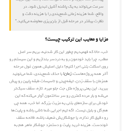
سرعت می‌تواند به یک پاشنه آشیل تبدیل شود. در
واقع، شما هزینه زمانی شمع‌بندی را با هزینه دقت و
نظارت بیشتر در مرحله قبل از بتن‌ریزی معاوضه می‌کنید.”
مزایا و معایب این ترکیب چیست؟
خب، حالا که فهمیدیم چطور این کار شدنیه، بریم سر اصل
مطلب. چرا باید خودمون رو به دردسر بندازیم و این سیستم رو
روی اسکلت بتنی اجرا کنیم؟ دلیل اصلیش همون غول مرحله
آخر همه پروژه‌هاست:
زمان!
با حذف شمع‌بندی، شما می‌تونید
همزمان با سقف زدن، تیغه‌چینی و تاسیسات طبقه پایین رو پیش
ببرید. این یعنی پروژه مثل جت جلو میره. تازه، سقف سبک‌تر
می‌شه و بار مرده کمتری رو سر ساختمون آوار می‌کنه که این
خودش برای سازه‌های بتنی یه مزیت بزرگه. اما خب، همه چی
هم گل و بلبل نیست. اگه تیم اجرایی شما ناشی باشه و پلیت‌ها
رو دقیق کار نذاره، یا جوشکاریش ضعیف باشه، فاتحه سقف
خوندست. هزینه خرید پلیت و دستمزد جوشکار ماهر هم به