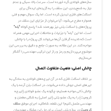
سازه‌های فولادی گره خورده است. سرعت بالا، سبکی و عدم
نیاز به شمع‌بندی، این سقف را به گزینه‌ای ایده‌آل برای
اسکلت‌های فلزی تبدیل کرده است. اما یک سوال مهم و فنی
همواره مطرح می‌شود: آیا می‌توان از مزایای این سقف در
پروژه‌های با اسکلت بتنی نیز بهره‌مند شد؟ پاسخ کوتاه
“بله”
است، اما این “بله” با جزئیات و ملاحظات اجرایی مهمی همراه
است که نادیده گرفتن آن‌ها می‌تواند کل پروژه را با چالش
مواجه کند. در این مقاله، به صورت جامع و دقیق به بررسی این
موضوع می‌پردازیم و رمز و راز این ترکیب مهندسی را آشکار
می‌سازیم.
چالش اصلی: ماهیت متفاوت اتصال
بر خلاف اسکلت فلزی که در آن تیرچه‌های فولادی به سادگی به
تیرهای اصلی جوش داده می‌شوند، در اسکلت بتن آرمه با یک
چالش ذاتی مواجه هستیم: چگونه یک عضو فولادی (تیرچه
کرومیت) را به یک عضو بتنی (تیر اصلی) به شکلی مطمئن و
مهندسی متصل کنیم؟ این نقطه، شاه‌کلید اجرای موفق
سقف
کرومیت
در سازه بتنی است. برای حل این مشکل، مهندسان