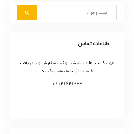
s
و
:
S
t
ش
e
:
a
ت
r
ه‌
c
اطلاعات تماس
h
ه
f
ا
o
جهت کسب اطلاعات بیشتر و ثبت سفارش و یا دریافت
r
قیمت روز با ما تماس بگیرید
:
09121221674