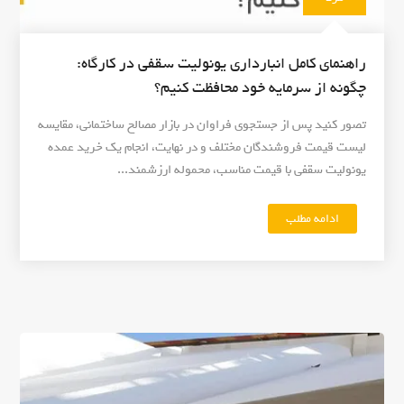
خ
د
ت‌
ق
و
ب
راهنمای کامل انبارداری یونولیت سقفی در کارگاه:
س
ل
چگونه از سرمایه خود محافظت کنیم؟
ا
ا
ز
ز
تصور کنید پس از جستجوی فراوان در بازار مصالح ساختمانی، مقایسه
"
ب
لیست قیمت فروشندگان مختلف و در نهایت، انجام یک خرید عمده
ت
یونولیت سقفی با قیمت مناسب، محموله ارزشمند...
ن‌
ر
ی
ادامه مطلب
"
ز
ر
ی
ا
خ
ه
ی
ن
س
م
ک
ا
ر
ی
د
ک
؟