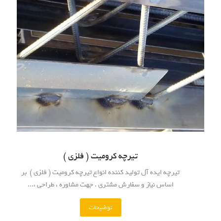
ل
ا
س
ت
و
ف
و
م
س
ق
ف
ی
ت
ی
تیرچه کرومیت ( فلزی )
ر
تیرچه ایده آل تولید کننده انواع تیرچه کرومیت ( فلزی ) بر
چ
اساس نیاز و سفارش مشتری . جهت مشاوره ، طراحی ،...
ه
"
توضیحات
"
ت