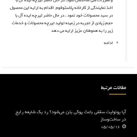
و مقررات ملی ساختمان نمود. در حال حاضر تیرچه ایده آل با
ا
و
اخذ نمایندگی از کارخانه پلاستوفوم اقدام به ارایه این محصول
ی
ش
در سبد محصولات خود نمود . در حال حاضر تیرچه ایده آل با
ی
ی
ک
حجم زیادی از تجربه در زمینه تولید تیرچه محصولات و خدمات
ا
ح
زیر را به هموطنان عزیز ارایه می دهد
ج
م
ا
ادامه
ل
ن
و
و
ن
ر
ق
ا
ل
ن
ا
د
ی
مقالات مرتبط
ی
م
گ
ن
ر
"
ر
آیا یونولیت سقفی باعث پوکی بتن می‌شود؟ رد یک شایعه رایج
ا
در ساخت‌وساز
ج
05/05/16
ذ
ب