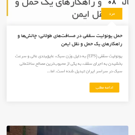
08
س
ا
ر
ر
مرد
م
د
ا
:
ی
ف
حمل یونولیت سقفی در مسافت‌های طولانی: چالش‌ها و
ه
ر
خ
راهکارهای یک حمل و نقل ایمن
ا
و
ت
یونولیت سقفی (EPS) به دلیل وزن سبک، عایق‌بندی عالی و سرعت
د
ر
م
بخشیدن به اجرای سقف، به یکی از محبوب‌ترین مصالح ساختمانی
ا
ح
سبک در سراسر ایران تبدیل شده است. اما...
ز
ا
ی
ف
ک
ادامه مطلب
"
ظ
ب
ح
ت
ل
م
ک
و
ل
ن
ک
ی
ی
س
و
م
ف
ن
؟
ی