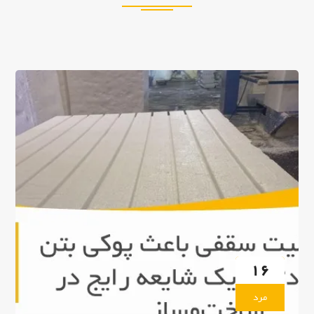
ن
ی
(
ت
ی
ر
چ
ه
ب
ل
و
ک
)
"
16
مرد