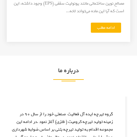
مصالح نوین ساختمانی مانند یونولیت سقفی (EPS) وجود داشته، این
ل
است که آیا این ماده می‌تواند لانه...
ا
ن
ی
ادامه مطلب
"
:
آ
چ
ی
ا
ا
ل
ی
ش‌
و
ه
درباره ما
ن
ا
و
و
ل
ر
ی
ا
ت
ه
س
ک
ق
گروه تیرچه ایده آل فعالیت صنعتی خود را از سال ۹۰ در
ا
ف
زمینه تولید تیرچه کرومیت ( فلزی) آغاز نمود .در ادامه این
ر
ی
مجموعه اقدام به تولید تیرچه بتنی بر اساس ضوابط شهرداری
ه
م