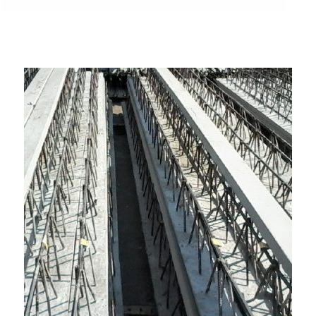
ی
ر
چ
ه
ک
ر
و
م
ی
ت
(
ف
ل
ز
ی
)
"