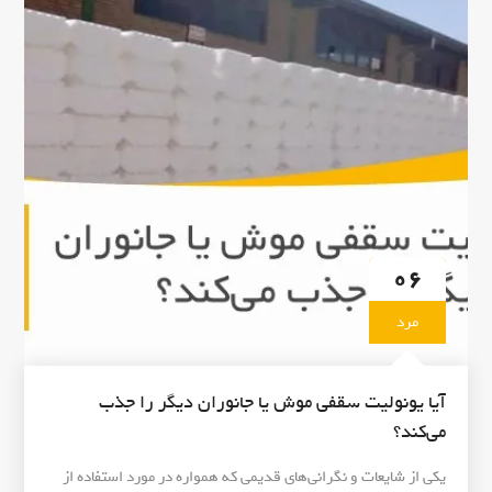
و
"
د
ل
س
ی
ا
ت
د
س
ه
ق
!
ف
"
ی
د
ر
م
06
س
ا
مرد
ف
ت‌
ه
آیا یونولیت سقفی موش یا جانوران دیگر را جذب
ا
می‌کند؟
ی
ط
یکی از شایعات و نگرانی‌های قدیمی که همواره در مورد استفاده از
و