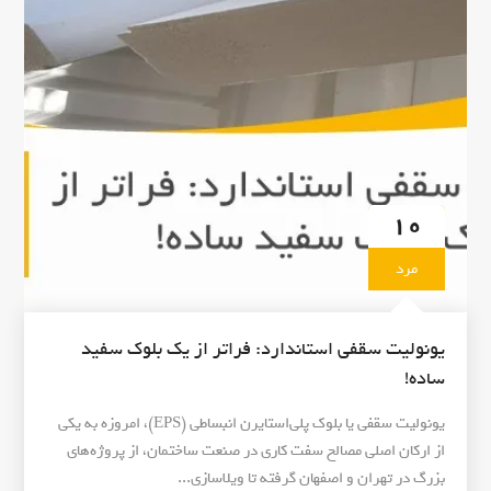
ا
"
م
ل
ا
ن
ب
ا
ر
د
10
ا
ر
مرد
ی
ی
و
یونولیت سقفی استاندارد: فراتر از یک بلوک سفید
ن
ساده!
و
ل
یونولیت سقفی یا بلوک پلی‌استایرن انبساطی (EPS)، امروزه به یکی
ی
از ارکان اصلی مصالح سفت کاری در صنعت ساختمان، از پروژه‌های
ت
بزرگ در تهران و اصفهان گرفته تا ویلاسازی...
س