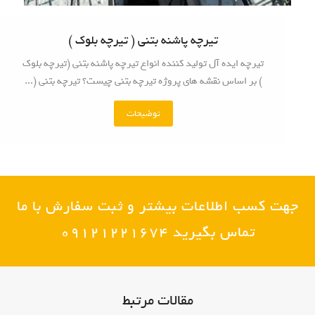
تیرچه پاشنه بتنی ( تیرچه بلوک )
تیرچه ایده آل تولید کننده انواع تیرچه پاشنه بتنی (تیرچه بلوک
) بر اساس نقشه های پروژه تیرچه بتنی چیست؟ تیرچه بتنی (...
توضیحات
"
ت
ی
ر
چ
ه
جهت کسب اطلاعات بیشتر و ثبت سفارش با ما
پ
ا
تماس بگیرید 09121221674
ش
ن
ه
ب
مقالات مرتبط
ت