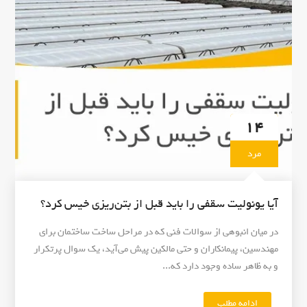
ت
س
ق
ف
ی
ب
ا
ع
14
ث
پ
مرد
و
ک
ی
آیا یونولیت سقفی را باید قبل از بتن‌ریزی خیس کرد؟
ب
ت
در میان انبوهی از سوالات فنی که در مراحل ساخت ساختمان برای
ن
مهندسین، پیمانکاران و حتی مالکین پیش می‌آید، یک سوال پرتکرار
م
و به ظاهر ساده وجود دارد که...
ی‌
ش
و
ادامه مطلب
"