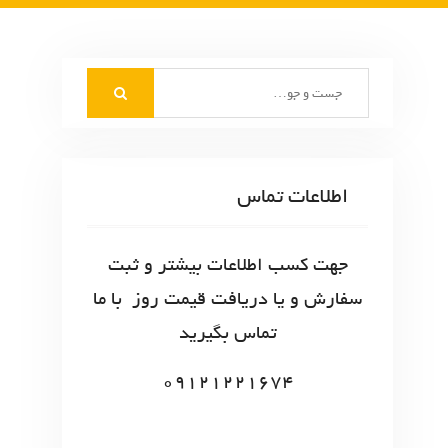
S
e
a
r
c
اطلاعات تماس
h
f
o
جهت کسب اطلاعات بیشتر و ثبت
r
سفارش و یا دریافت قیمت روز با ما
:
تماس بگیرید
09121221674