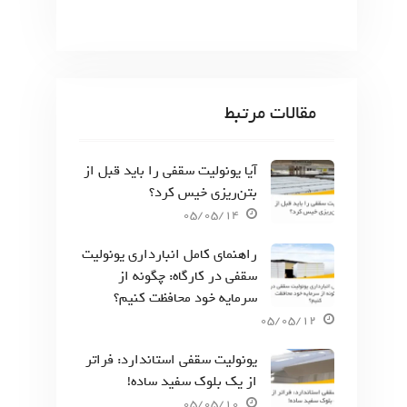
مقالات مرتبط
آیا یونولیت سقفی را باید قبل از
بتن‌ریزی خیس کرد؟
05/05/14
راهنمای کامل انبارداری یونولیت
سقفی در کارگاه: چگونه از
سرمایه خود محافظت کنیم؟
05/05/12
یونولیت سقفی استاندارد: فراتر
از یک بلوک سفید ساده!
05/05/10