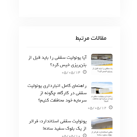
مقالات مرتبط
آیا یونولیت سقفی را باید قبل از
بتن‌ریزی خیس کرد؟
05/05/14
راهنمای کامل انبارداری یونولیت
سقفی در کارگاه: چگونه از
سرمایه خود محافظت کنیم؟
05/05/12
یونولیت سقفی استاندارد: فراتر
از یک بلوک سفید ساده!
05/05/10