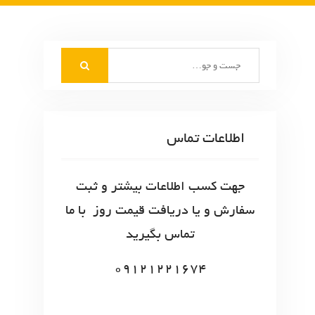
S
e
a
r
c
اطلاعات تماس
h
f
o
جهت کسب اطلاعات بیشتر و ثبت
r
سفارش و یا دریافت قیمت روز با ما
:
تماس بگیرید
09121221674