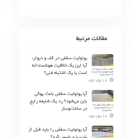
مقالات مرتبط
یونولیت سقفی در کف و دیوار:
آیا این یک خلاقیت هوشمندانه
است یا یک اشتباه فنی؟
05/05/18
آیا یونولیت سقفی باعث پوکی
بتن می‌شود؟ رد یک شایعه رایج
در ساخت‌وساز
05/05/16
آیا یونولیت سقفی را باید قبل از
بتن‌ریزی خیس کرد؟