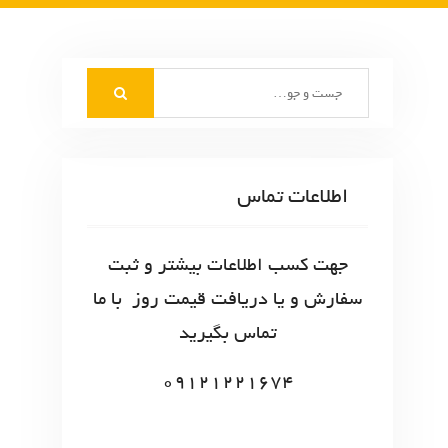
S
e
a
r
c
اطلاعات تماس
h
f
o
جهت کسب اطلاعات بیشتر و ثبت
r
سفارش و یا دریافت قیمت روز با ما
:
تماس بگیرید
09121221674