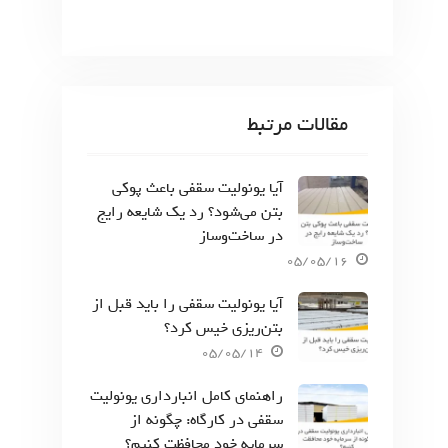
مقالات مرتبط
آیا یونولیت سقفی باعث پوکی
بتن می‌شود؟ رد یک شایعه رایج
در ساخت‌وساز
05/05/16
آیا یونولیت سقفی را باید قبل از
بتن‌ریزی خیس کرد؟
05/05/14
راهنمای کامل انبارداری یونولیت
سقفی در کارگاه: چگونه از
سرمایه خود محافظت کنیم؟