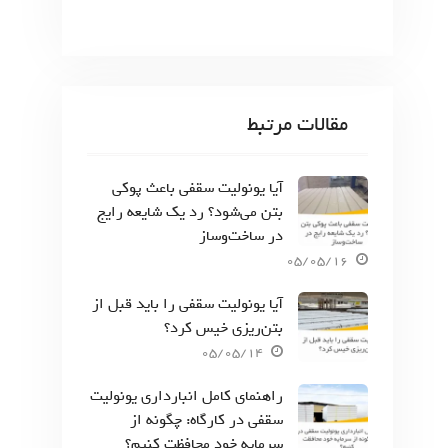
مقالات مرتبط
آیا یونولیت سقفی باعث پوکی
بتن می‌شود؟ رد یک شایعه رایج
در ساخت‌وساز
05/05/16
آیا یونولیت سقفی را باید قبل از
بتن‌ریزی خیس کرد؟
05/05/14
راهنمای کامل انبارداری یونولیت
سقفی در کارگاه: چگونه از
سرمایه خود محافظت کنیم؟