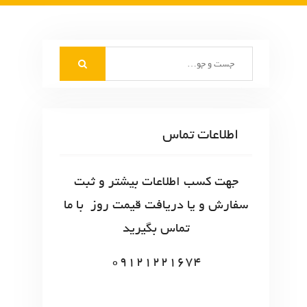
S
e
a
r
c
اطلاعات تماس
h
f
o
جهت کسب اطلاعات بیشتر و ثبت
r
سفارش و یا دریافت قیمت روز با ما
:
تماس بگیرید
09121221674