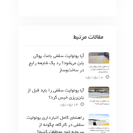
مقالات مرتبط
آیا یونولیت سقفی باعث پوکی
بتن می‌شود؟ رد یک شایعه رایج
در ساخت‌وساز
05/05/16
آیا یونولیت سقفی را باید قبل از
بتن‌ریزی خیس کرد؟
05/05/14
راهنمای کامل انبارداری یونولیت
سقفی در کارگاه: چگونه از
سرمایه خود محافظت کنیم؟