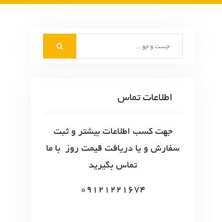
S
e
a
r
c
اطلاعات تماس
h
f
o
جهت کسب اطلاعات بیشتر و ثبت
r
سفارش و یا دریافت قیمت روز با ما
:
تماس بگیرید
09121221674