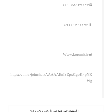
☎️۰۲۱-۵۵۹۲۷۹۴۷
📱۰۹۱۲۱۲۲۱۶۷۴
💻Www.koromit.ir
https://t.me/joinchat/AAAAAEnI1ZpxGgoK9pYK
Wg
ر
P
قیمت تیرچه مورخ ۹۸/۰۷/۰۵