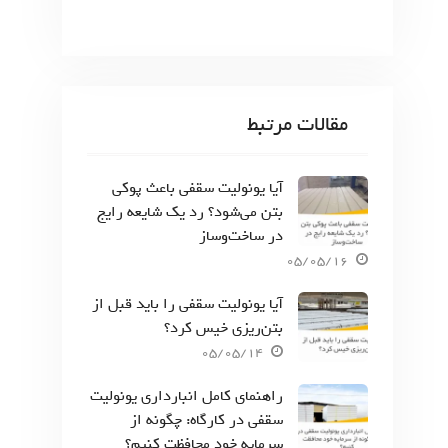
مقالات مرتبط
آیا یونولیت سقفی باعث پوکی
بتن می‌شود؟ رد یک شایعه رایج
در ساخت‌وساز
05/05/16
آیا یونولیت سقفی را باید قبل از
بتن‌ریزی خیس کرد؟
05/05/14
راهنمای کامل انبارداری یونولیت
سقفی در کارگاه: چگونه از
سرمایه خود محافظت کنیم؟