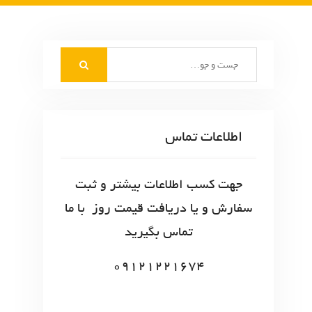
S
e
a
r
c
اطلاعات تماس
h
f
o
جهت کسب اطلاعات بیشتر و ثبت
r
سفارش و یا دریافت قیمت روز با ما
:
تماس بگیرید
09121221674