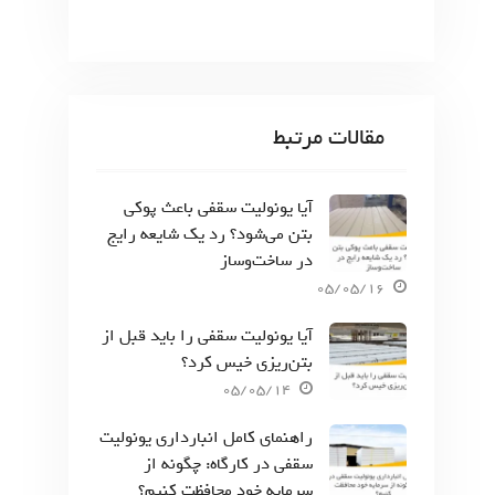
مقالات مرتبط
آیا یونولیت سقفی باعث پوکی
بتن می‌شود؟ رد یک شایعه رایج
در ساخت‌وساز
05/05/16
آیا یونولیت سقفی را باید قبل از
بتن‌ریزی خیس کرد؟
05/05/14
راهنمای کامل انبارداری یونولیت
سقفی در کارگاه: چگونه از
سرمایه خود محافظت کنیم؟