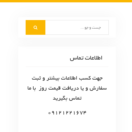
S
e
a
r
c
اطلاعات تماس
h
f
o
جهت کسب اطلاعات بیشتر و ثبت
r
سفارش و یا دریافت قیمت روز با ما
:
تماس بگیرید
09121221674