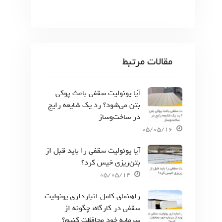
مقالات مرتبط
آیا یونولیت سقفی باعث پوکی
بتن می‌شود؟ رد یک شایعه رایج
در ساخت‌وساز
05/05/16
آیا یونولیت سقفی را باید قبل از
بتن‌ریزی خیس کرد؟
05/05/14
راهنمای کامل انبارداری یونولیت
سقفی در کارگاه: چگونه از
سرمایه خود محافظت کنیم؟