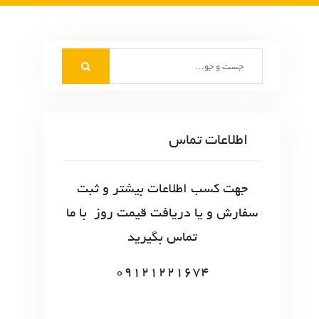
S
e
a
r
c
اطلاعات تماس
h
f
o
جهت کسب اطلاعات بیشتر و ثبت
r
سفارش و یا دریافت قیمت روز با ما
:
تماس بگیرید
09121221674