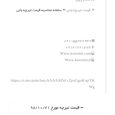
✳️ قیمت تیرچه بتنی ⬅️
سامانه محاسبه قیمت تیرچه بتنی
☎️۰۲۱-۵۵۹۲۷۹۴۷
📱۰۹۱۲۱۲۲۱۶۷۴
💻Www.koromit.com
💻Www.koromit.ir
https://t.me/joinchat/AAAAAEnI1ZpxGgoK9pYK
Wg
ر
P
قیمت تیرچه مورخ ۹۸/۱۰/۲۱
r