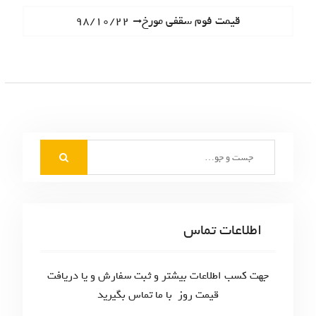
ا
e
N
قیمت فوم سقفی مورخ۹۸/۱۰/۲۲
ه
v
e
i
ب
x
o
t
ر
u
p
s
ی
o
p
s
ن
o
t
S
s
و
:
e
t
ش
a
:
r
ت
c
اطلاعات تماس
ه‌
h
f
ه
o
جهت کسب اطلاعات بیشتر و ثبت سفارش و یا دریافت
ا
r
قیمت روز با ما تماس بگیرید
: