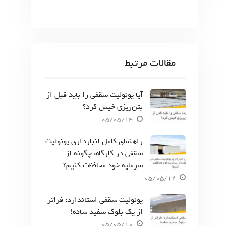
مقالات مرتبط
آیا یونولیت سقفی را باید قبل از
بتن‌ریزی خیس کرد؟
05/05/14
راهنمای کامل انبارداری یونولیت
سقفی در کارگاه: چگونه از
سرمایه خود محافظت کنیم؟
05/05/12
یونولیت سقفی استاندارد: فراتر
از یک بلوک سفید ساده!
05/05/10