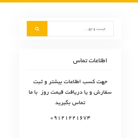
S
e
a
r
c
اطلاعات تماس
h
f
o
جهت کسب اطلاعات بیشتر و ثبت
r
سفارش و یا دریافت قیمت روز با ما
:
تماس بگیرید
09121221674