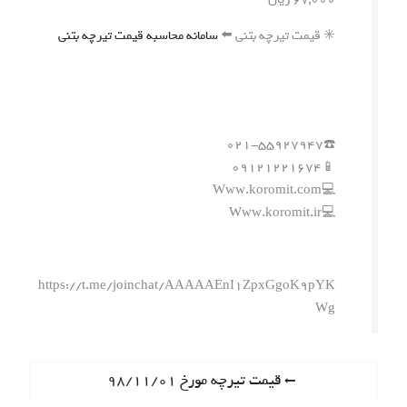
✳️ قیمت تیرچه بتنی ⬅️
سامانه محاسبه قیمت تیرچه بتنی
☎️۰۲۱-۵۵۹۲۷۹۴۷
📱۰۹۱۲۱۲۲۱۶۷۴
💻Www.koromit.com
💻Www.koromit.ir
https://t.me/joinchat/AAAAAEnI1ZpxGgoK9pYK
Wg
ر
P
قیمت تیرچه مورخ ۹۸/۱۱/۰۱
r