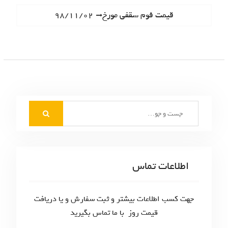
ا
e
N
قیمت فوم سقفی مورخ۹۸/۱۱/۰۲
ه
v
e
i
ب
x
o
t
ر
u
p
s
ی
o
p
s
ن
o
t
S
s
و
:
e
t
ش
a
:
r
ت
c
اطلاعات تماس
ه‌
h
f
ه
o
جهت کسب اطلاعات بیشتر و ثبت سفارش و یا دریافت
ا
r
قیمت روز با ما تماس بگیرید
: