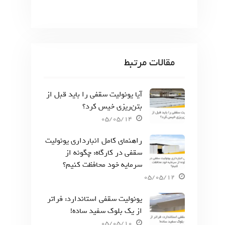
مقالات مرتبط
آیا یونولیت سقفی را باید قبل از
بتن‌ریزی خیس کرد؟
05/05/14
راهنمای کامل انبارداری یونولیت
سقفی در کارگاه: چگونه از
سرمایه خود محافظت کنیم؟
05/05/12
یونولیت سقفی استاندارد: فراتر
از یک بلوک سفید ساده!
05/05/10