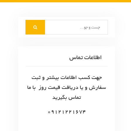
S
e
a
r
c
اطلاعات تماس
h
f
o
جهت کسب اطلاعات بیشتر و ثبت
r
سفارش و یا دریافت قیمت روز با ما
:
تماس بگیرید
09121221674