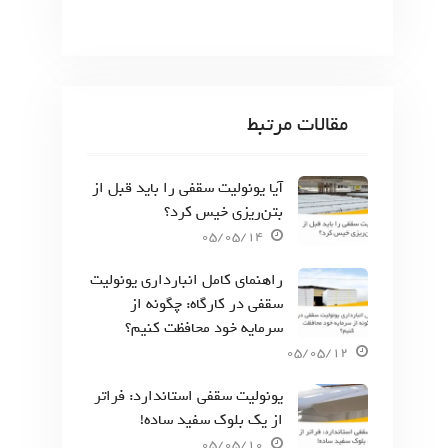
مقالات مرتبط
آیا یونولیت سقفی را باید قبل از
بتن‌ریزی خیس کرد؟
05/05/14
راهنمای کامل انبارداری یونولیت
سقفی در کارگاه: چگونه از
سرمایه خود محافظت کنیم؟
05/05/12
یونولیت سقفی استاندارد: فراتر
از یک بلوک سفید ساده!
05/05/10