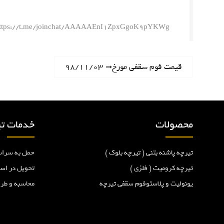
ttps://t.me/joinchat/AAAAAEnI1ZpxGgoK9pYKWg
ر
N
قیمت فوم سقفی مورخ۹۸/۱۱/۰۳
e
ا
x
t
ه
p
محصولات
خدمات تی
o
ب
s
تیرچه پاشنه بتنی ( تیرچه بلوک )
حمل به سراس
t
ر
:
تیرچه کرومیت ( فلزی )
تحویل در اس
یونولیت و پلاستوفوم سقفی تیرچه
محاسبه و طر
ی
ن