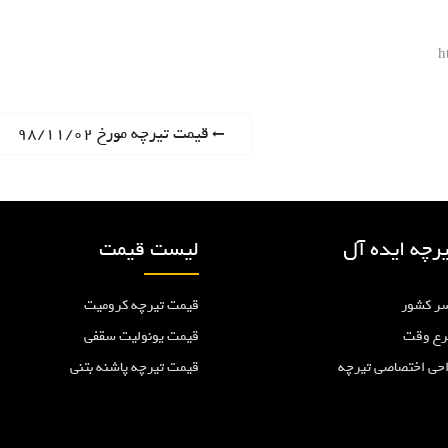
h
P
قیمت تیرچه مورخ ۹۸/۱۱/۰۲
r
e
v
i
رچه ایده آل
لیست قیمت
o
u
ر کشور
قیمت تیرچه کرومیت
s
p
رع وقت
قیمت یونولیت سقفی
o
احی اختصاصی تیرچه
قیمت تیرچه پاشنه بتنی
s
t
: