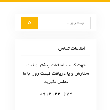
S
e
a
r
c
اطلاعات تماس
h
f
o
جهت کسب اطلاعات بیشتر و ثبت
r
سفارش و یا دریافت قیمت روز با ما
:
تماس بگیرید
09121221674