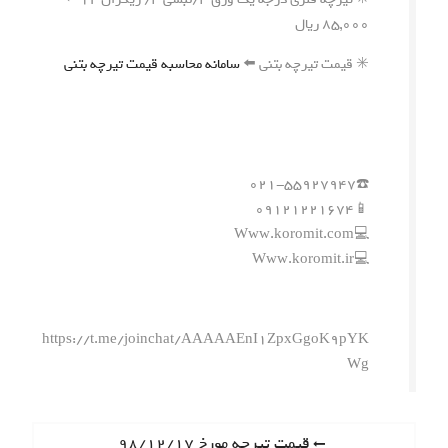
۸۵,۰۰۰ ریال
✳️ قیمت تیرچه بتنی ⬅️
سامانه محاسبه قیمت تیرچه بتنی
☎️۰۲۱-۵۵۹۲۷۹۴۷
📱۰۹۱۲۱۲۲۱۶۷۴
💻Www.koromit.com
💻Www.koromit.ir
https://t.me/joinchat/AAAAAEnI1ZpxGgoK9pYK
Wg
ر
P
قیمت تیرچه مورخ ۹۸/۱۲/۱۷