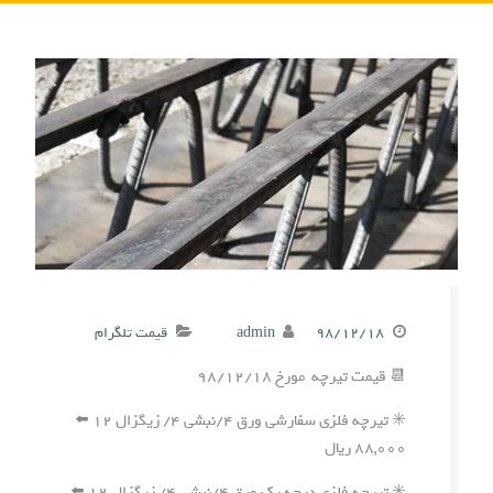
۹۸/۱۲/۱۸
admin
قیمت تلگرام
📆 قیمت تیرچه مورخ ۹۸/۱۲/۱۸
✳️ تیرچه فلزی سفارشی ورق ۴/نبشی ۴/ زیگزال ۱۲ ⬅️
۸۸,۰۰۰ ریال
✳️ تیرچه فلزی درجه یک ورق ۴/نبشی ۴/ زیگزال ۱۲ ⬅️