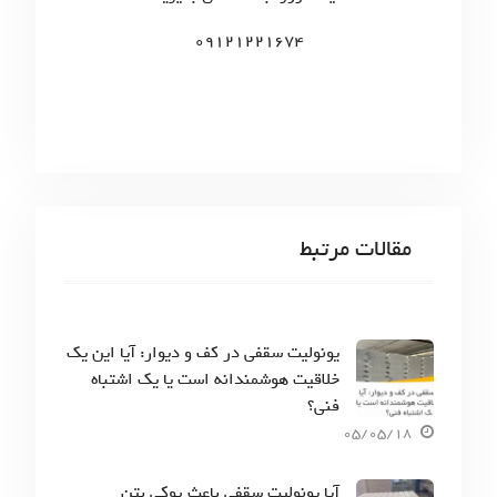
:
09121221674
مقالات مرتبط
یونولیت سقفی در کف و دیوار: آیا این یک
خلاقیت هوشمندانه است یا یک اشتباه
فنی؟
05/05/18
آیا یونولیت سقفی باعث پوکی بتن