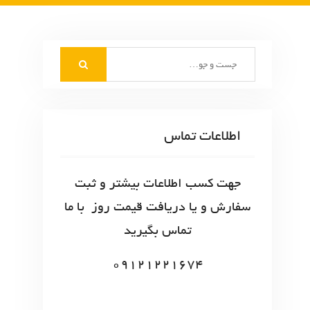
S
e
a
r
c
اطلاعات تماس
h
f
o
جهت کسب اطلاعات بیشتر و ثبت
r
سفارش و یا دریافت قیمت روز با ما
:
تماس بگیرید
09121221674