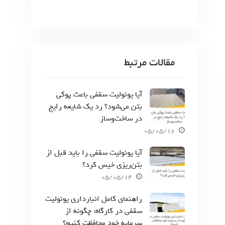
مقالات مرتبط
آیا یونولیت سقفی باعث پوکی
بتن می‌شود؟ رد یک شایعه رایج
در ساخت‌وساز
05/05/16
آیا یونولیت سقفی را باید قبل از
بتن‌ریزی خیس کرد؟
05/05/14
راهنمای کامل انبارداری یونولیت
سقفی در کارگاه: چگونه از
سرمایه خود محافظت کنیم؟