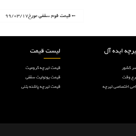
P
قیمت فوم سقفی مورخ۹۹/۰۳/۱۷
r
e
v
i
رچه ایده آل
لیست قیمت
o
u
ر کشور
قیمت تیرچه کرومیت
s
p
رع وقت
قیمت یونولیت سقفی
o
احی اختصاصی تیرچه
قیمت تیرچه پاشنه بتنی
s
t
: