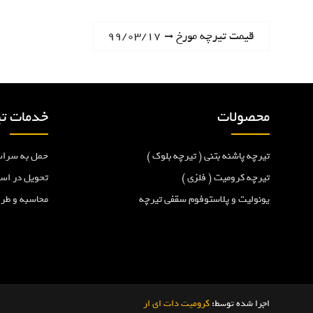
ر
N
قیمت تیرچه مورخ ۹۹/۰۳/۱۷
e
ا
x
t
ه
p
محصولات
خدمات تی
o
ب
s
تیرچه پاشنه بتنی ( تیرچه بلوک )
حمل به سراس
t
ر
:
تیرچه کرومیت ( فلزی )
تحویل در اس
یونولیت و پلاستوفوم سقفی تیرچه
محاسبه و طر
ی
ن
و
اجرا شده توسط:
کرومیت دات ای ار