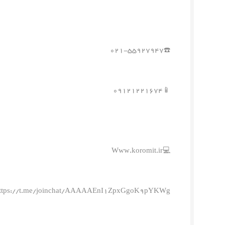
☎️۰۲۱-۵۵۹۲۷۹۴۷
📱۰۹۱۲۱۲۲۱۶۷۴
💻Www.koromit.ir
ttps://t.me/joinchat/AAAAAEnI1ZpxGgoK9pYKWg