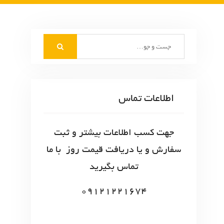
S
e
a
r
c
اطلاعات تماس
h
f
o
جهت کسب اطلاعات بیشتر و ثبت
r
سفارش و یا دریافت قیمت روز با ما
:
تماس بگیرید
09121221674