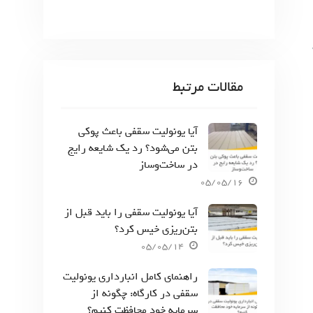
مقالات مرتبط
آیا یونولیت سقفی باعث پوکی
بتن می‌شود؟ رد یک شایعه رایج
در ساخت‌وساز
05/05/16
آیا یونولیت سقفی را باید قبل از
بتن‌ریزی خیس کرد؟
05/05/14
راهنمای کامل انبارداری یونولیت
سقفی در کارگاه: چگونه از
سرمایه خود محافظت کنیم؟