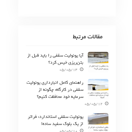
مقالات مرتبط
آیا یونولیت سقفی را باید قبل از
بتن‌ریزی خیس کرد؟
05/05/14
راهنمای کامل انبارداری یونولیت
سقفی در کارگاه: چگونه از
سرمایه خود محافظت کنیم؟
05/05/12
یونولیت سقفی استاندارد: فراتر
از یک بلوک سفید ساده!
05/05/10