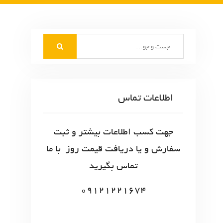
S
e
a
r
c
اطلاعات تماس
h
f
o
جهت کسب اطلاعات بیشتر و ثبت
r
سفارش و یا دریافت قیمت روز با ما
:
تماس بگیرید
09121221674