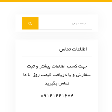
S
e
a
r
c
اطلاعات تماس
h
f
o
جهت کسب اطلاعات بیشتر و ثبت
r
سفارش و یا دریافت قیمت روز با ما
:
تماس بگیرید
09121221674