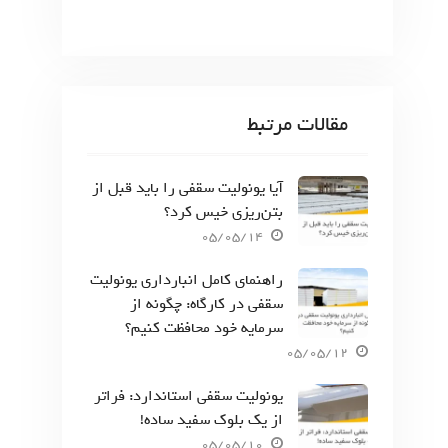
مقالات مرتبط
آیا یونولیت سقفی را باید قبل از
بتن‌ریزی خیس کرد؟
05/05/14
راهنمای کامل انبارداری یونولیت
سقفی در کارگاه: چگونه از
سرمایه خود محافظت کنیم؟
05/05/12
یونولیت سقفی استاندارد: فراتر
از یک بلوک سفید ساده!
05/05/10