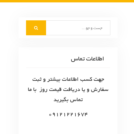
S
e
a
r
c
اطلاعات تماس
h
f
o
جهت کسب اطلاعات بیشتر و ثبت
r
سفارش و یا دریافت قیمت روز با ما
:
تماس بگیرید
09121221674