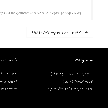
ttps://t.me/joinchat/AAAAAEnI1ZpxGgoK9pYKWg
ر
N
قیمت فوم سقفی مورخ۹۹/۱۰/۰۷
e
ا
x
t
ه
p
محصولات
خدمات تی
o
ب
s
تیرچه پاشنه بتنی ( تیرچه بلوک )
حمل به سراس
t
ر
:
تیرچه کرومیت ( فلزی )
تحویل در اس
یونولیت و پلاستوفوم سقفی تیرچه
محاسبه و طر
ی
ن