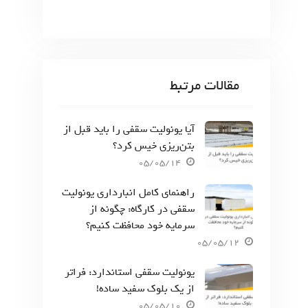
مقالات مرتبط
آیا یونولیت سقفی را باید قبل از
بتن‌ریزی خیس کرد؟
05/05/14
راهنمای کامل انبارداری یونولیت
سقفی در کارگاه: چگونه از
سرمایه خود محافظت کنیم؟
05/05/12
یونولیت سقفی استاندارد: فراتر
از یک بلوک سفید ساده!
05/05/10