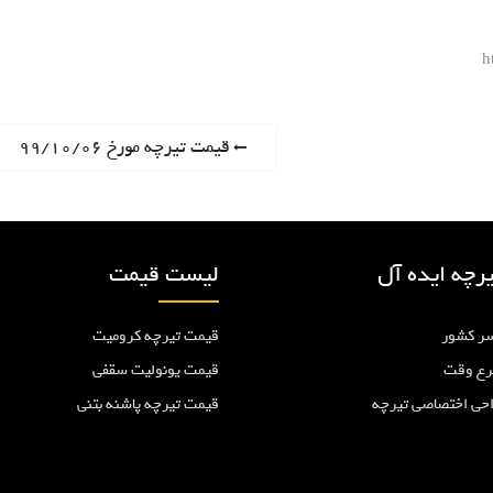
h
P
قیمت تیرچه مورخ ۹۹/۱۰/۰۶
r
e
v
i
رچه ایده آل
لیست قیمت
o
u
ر کشور
قیمت تیرچه کرومیت
s
p
رع وقت
قیمت یونولیت سقفی
o
احی اختصاصی تیرچه
قیمت تیرچه پاشنه بتنی
s
t
: