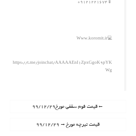
📱۰۹۱۲۱۲۲۱۶۷۴
💻Www.koromit.ir
https://t.me/joinchat/AAAAAEnI1ZpxGgoK9pYK
Wg
ر
P
قیمت فوم سقفی مورخ۹۹/۱۲/۲۹
r
ا
e
N
قیمت تیرچه مورخ ۹۹/۱۲/۲۹
ه
v
e