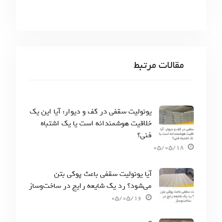
مقالات مرتبط
یونولیت سقفی در کف و دیوار: آیا این یک
خلاقیت هوشمندانه است یا یک اشتباه
فنی؟
05/05/18
آیا یونولیت سقفی باعث پوکی بتن
می‌شود؟ رد یک شایعه رایج در ساخت‌وساز
05/05/16