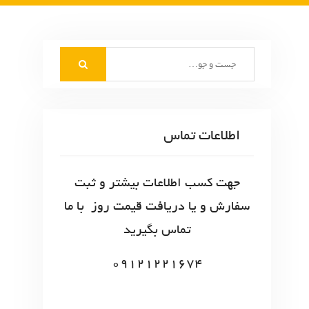
S
e
a
r
c
اطلاعات تماس
h
f
o
جهت کسب اطلاعات بیشتر و ثبت
r
سفارش و یا دریافت قیمت روز با ما
:
تماس بگیرید
09121221674