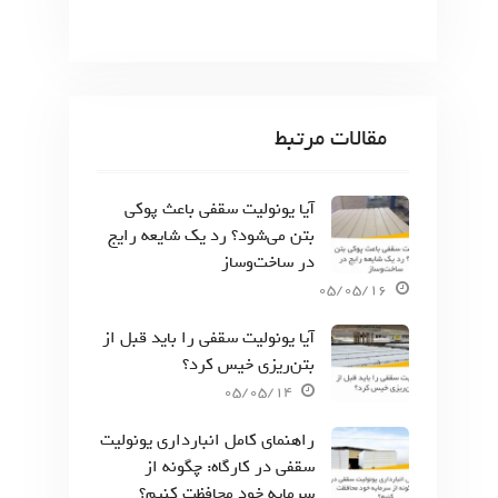
مقالات مرتبط
آیا یونولیت سقفی باعث پوکی
بتن می‌شود؟ رد یک شایعه رایج
در ساخت‌وساز
05/05/16
آیا یونولیت سقفی را باید قبل از
بتن‌ریزی خیس کرد؟
05/05/14
راهنمای کامل انبارداری یونولیت
سقفی در کارگاه: چگونه از
سرمایه خود محافظت کنیم؟