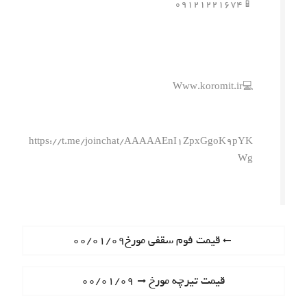
📱۰۹۱۲۱۲۲۱۶۷۴
💻Www.koromit.ir
https://t.me/joinchat/AAAAAEnI1ZpxGgoK9pYK
Wg
ر
P
قیمت فوم سقفی مورخ۰۰/۰۱/۰۹
r
ا
e
N
قیمت تیرچه مورخ ۰۰/۰۱/۰۹
ه
v
e