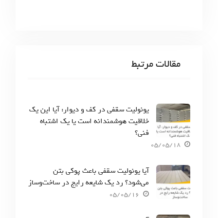
مقالات مرتبط
یونولیت سقفی در کف و دیوار: آیا این یک
خلاقیت هوشمندانه است یا یک اشتباه
فنی؟
05/05/18
آیا یونولیت سقفی باعث پوکی بتن
می‌شود؟ رد یک شایعه رایج در ساخت‌وساز
05/05/16