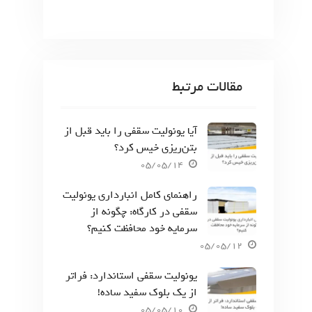
مقالات مرتبط
آیا یونولیت سقفی را باید قبل از
بتن‌ریزی خیس کرد؟
05/05/14
راهنمای کامل انبارداری یونولیت
سقفی در کارگاه: چگونه از
سرمایه خود محافظت کنیم؟
05/05/12
یونولیت سقفی استاندارد: فراتر
از یک بلوک سفید ساده!
05/05/10