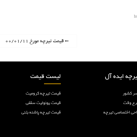
h
P
قیمت تیرچه مورخ ۰۰/۰۱/۱۱
r
e
v
i
رچه ایده آل
لیست قیمت
o
u
ر کشور
قیمت تیرچه کرومیت
s
p
رع وقت
قیمت یونولیت سقفی
o
احی اختصاصی تیرچه
قیمت تیرچه پاشنه بتنی
s
t
: