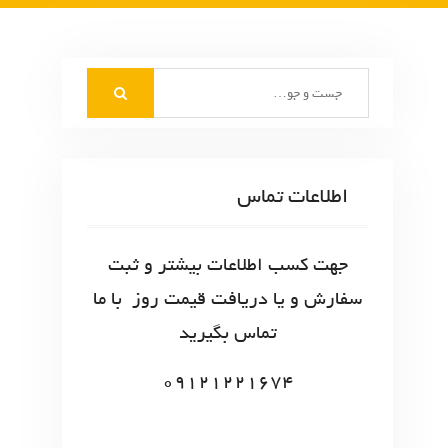
S
e
a
r
c
اطلاعات تماس
h
f
o
جهت کسب اطلاعات بیشتر و ثبت
r
سفارش و یا دریافت قیمت روز با ما
:
تماس بگیرید
09121221674