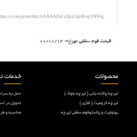
ttps://t.me/joinchat/AAAAAEnI1ZpxGgoK9pYKWg
ر
N
قیمت فوم سقفی مورخ۰۰/۰۱/۱۲
e
ا
x
t
ه
p
محصولات
خدمات تی
o
ب
s
تیرچه پاشنه بتنی ( تیرچه بلوک )
حمل به سراس
t
ر
:
تیرچه کرومیت ( فلزی )
تحویل در اس
یونولیت و پلاستوفوم سقفی تیرچه
محاسبه و طر
ی
ن