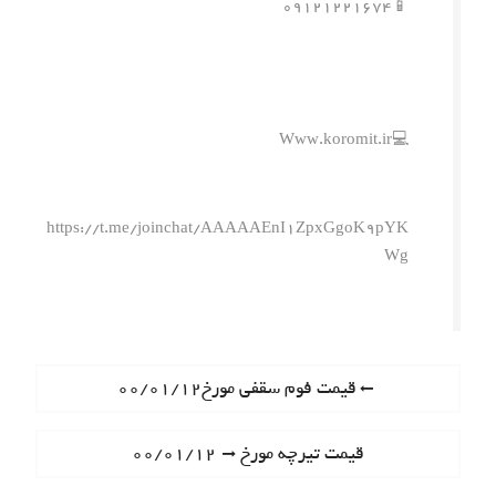
📱۰۹۱۲۱۲۲۱۶۷۴
💻Www.koromit.ir
https://t.me/joinchat/AAAAAEnI1ZpxGgoK9pYK
Wg
ر
P
قیمت فوم سقفی مورخ۰۰/۰۱/۱۲
r
ا
e
N
قیمت تیرچه مورخ ۰۰/۰۱/۱۲
ه
v
e