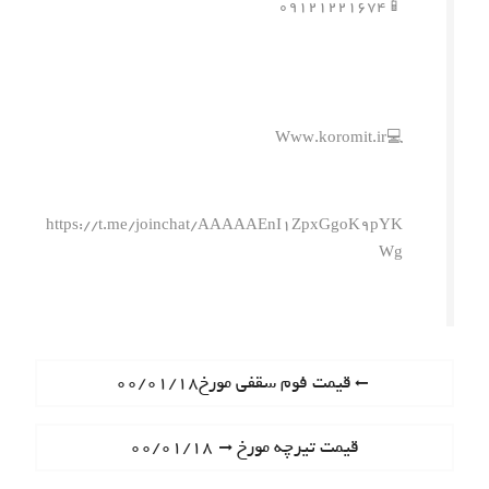
📱۰۹۱۲۱۲۲۱۶۷۴
💻Www.koromit.ir
https://t.me/joinchat/AAAAAEnI1ZpxGgoK9pYK
Wg
ر
P
قیمت فوم سقفی مورخ۰۰/۰۱/۱۸
r
ا
e
N
قیمت تیرچه مورخ ۰۰/۰۱/۱۸
ه
v
e