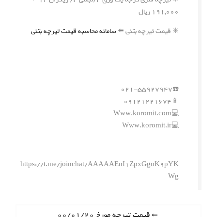
۱۹۱,۰۰۰ ریال
✳️ قیمت تیرچه بتنی ⬅️
سامانه محاسبه قیمت تیرچه بتنی
☎️۰۲۱-۵۵۹۲۷۹۴۷
📱۰۹۱۲۱۲۲۱۶۷۴
💻Www.koromit.com
💻Www.koromit.ir
https://t.me/joinchat/AAAAAEnI1ZpxGgoK9pYK
Wg
ر
P
قیمت تیرچه مورخ ۰۰/۰۱/۲۰