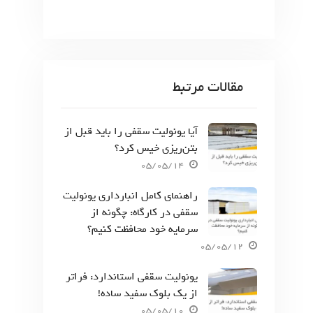
مقالات مرتبط
آیا یونولیت سقفی را باید قبل از
بتن‌ریزی خیس کرد؟
05/05/14
راهنمای کامل انبارداری یونولیت
سقفی در کارگاه: چگونه از
سرمایه خود محافظت کنیم؟
05/05/12
یونولیت سقفی استاندارد: فراتر
از یک بلوک سفید ساده!
05/05/10