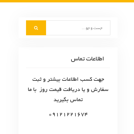
S
e
a
r
c
اطلاعات تماس
h
f
o
جهت کسب اطلاعات بیشتر و ثبت
r
سفارش و یا دریافت قیمت روز با ما
:
تماس بگیرید
09121221674