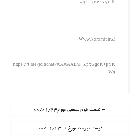
📱۰۹۱۲۱۲۲۱۶۷۴
💻Www.koromit.ir
https://t.me/joinchat/AAAAAEnI1ZpxGgoK9pYK
Wg
ر
P
قیمت فوم سقفی مورخ۰۰/۰۱/۲۳
r
ا
e
N
قیمت تیرچه مورخ ۰۰/۰۱/۲۳
ه
v
e