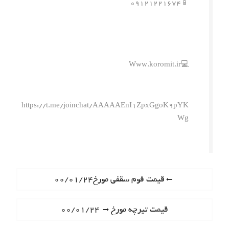
📱۰۹۱۲۱۲۲۱۶۷۴
💻Www.koromit.ir
https://t.me/joinchat/AAAAAEnI1ZpxGgoK9pYK
Wg
ر
P
قیمت فوم سقفی مورخ۰۰/۰۱/۲۴
r
ا
e
N
قیمت تیرچه مورخ ۰۰/۰۱/۲۴
ه
v
e