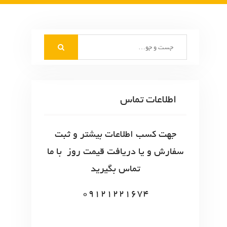
S
e
a
r
c
اطلاعات تماس
h
f
o
جهت کسب اطلاعات بیشتر و ثبت
r
سفارش و یا دریافت قیمت روز با ما
:
تماس بگیرید
09121221674