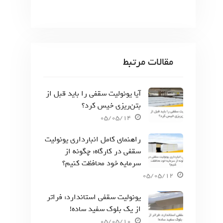
مقالات مرتبط
آیا یونولیت سقفی را باید قبل از
بتن‌ریزی خیس کرد؟
05/05/14
راهنمای کامل انبارداری یونولیت
سقفی در کارگاه: چگونه از
سرمایه خود محافظت کنیم؟
05/05/12
یونولیت سقفی استاندارد: فراتر
از یک بلوک سفید ساده!
05/05/10