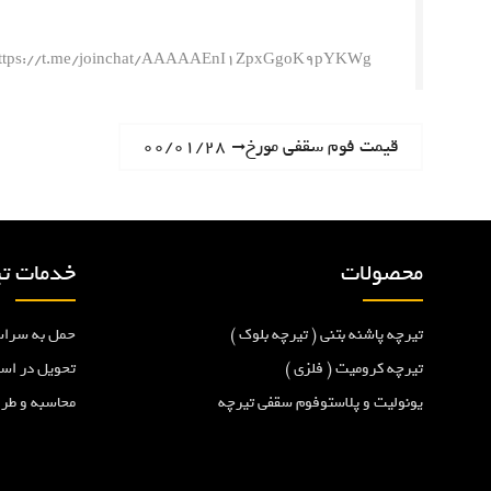
ttps://t.me/joinchat/AAAAAEnI1ZpxGgoK9pYKWg
ر
N
قیمت فوم سقفی مورخ۰۰/۰۱/۲۸
e
ا
x
t
ه
p
محصولات
خدمات تی
o
ب
s
تیرچه پاشنه بتنی ( تیرچه بلوک )
حمل به سراس
t
ر
:
تیرچه کرومیت ( فلزی )
تحویل در اس
یونولیت و پلاستوفوم سقفی تیرچه
محاسبه و طر
ی
ن