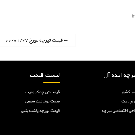
h
P
قیمت تیرچه مورخ ۰۰/۰۱/۲۷
r
e
v
i
رچه ایده آل
لیست قیمت
o
u
ر کشور
قیمت تیرچه کرومیت
s
p
رع وقت
قیمت یونولیت سقفی
o
احی اختصاصی تیرچه
قیمت تیرچه پاشنه بتنی
s
t
: