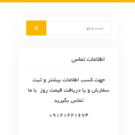
S
e
a
r
c
اطلاعات تماس
h
f
o
جهت کسب اطلاعات بیشتر و ثبت
r
سفارش و یا دریافت قیمت روز با ما
:
تماس بگیرید
09121221674