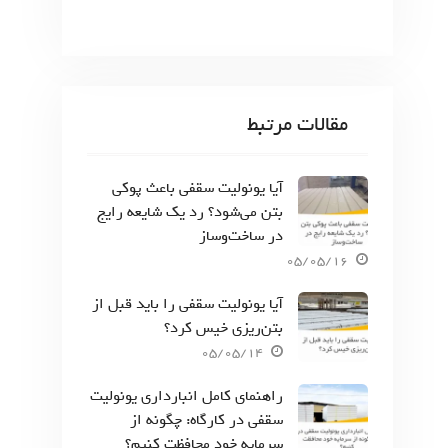
مقالات مرتبط
آیا یونولیت سقفی باعث پوکی
بتن می‌شود؟ رد یک شایعه رایج
در ساخت‌وساز
05/05/16
آیا یونولیت سقفی را باید قبل از
بتن‌ریزی خیس کرد؟
05/05/14
راهنمای کامل انبارداری یونولیت
سقفی در کارگاه: چگونه از
سرمایه خود محافظت کنیم؟