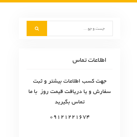
S
e
a
r
c
اطلاعات تماس
h
f
o
جهت کسب اطلاعات بیشتر و ثبت
r
سفارش و یا دریافت قیمت روز با ما
:
تماس بگیرید
09121221674