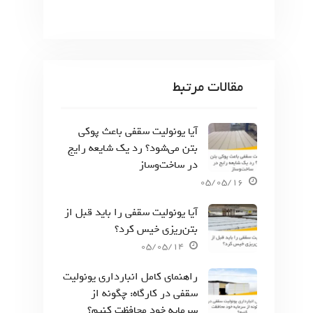
مقالات مرتبط
آیا یونولیت سقفی باعث پوکی
بتن می‌شود؟ رد یک شایعه رایج
در ساخت‌وساز
05/05/16
آیا یونولیت سقفی را باید قبل از
بتن‌ریزی خیس کرد؟
05/05/14
راهنمای کامل انبارداری یونولیت
سقفی در کارگاه: چگونه از
سرمایه خود محافظت کنیم؟