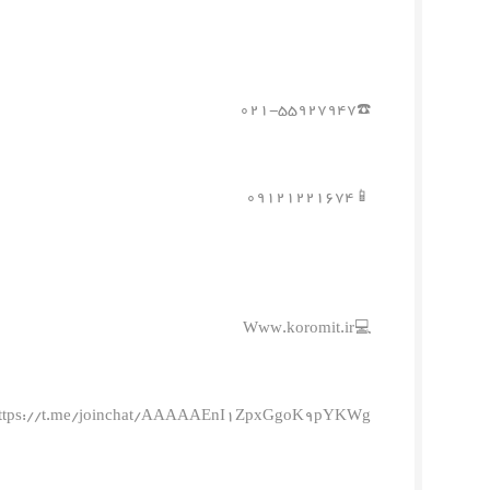
☎️۰۲۱-۵۵۹۲۷۹۴۷
📱۰۹۱۲۱۲۲۱۶۷۴
💻Www.koromit.ir
ttps://t.me/joinchat/AAAAAEnI1ZpxGgoK9pYKWg