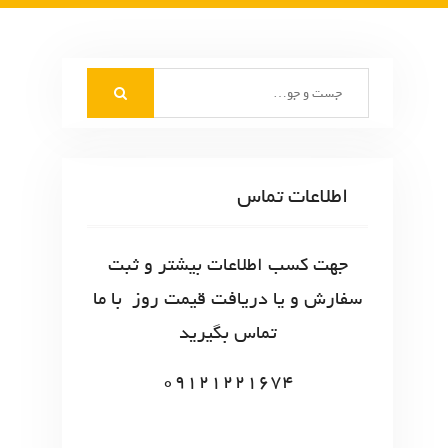
S
e
a
r
c
اطلاعات تماس
h
f
o
جهت کسب اطلاعات بیشتر و ثبت
r
سفارش و یا دریافت قیمت روز با ما
:
تماس بگیرید
09121221674