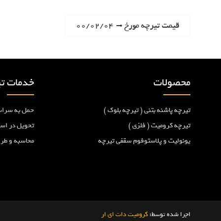
ر
N
قیمت تیرچه مورخ ۰۰/۰۲/۰۴
e
ا
x
t
ه
p
محصولات
خدمات تی
o
ب
s
تیرچه پاشنه بتنی ( تیرچه بلوک )
حمل به سراس
t
ر
:
تیرچه کرومیت ( فلزی )
تحویل در اس
یونولیت و پلاستوفوم سقفی تیرچه
محاسبه و طر
ی
ن
و
اجرا شده توسط:
کرومیت دات ای ار