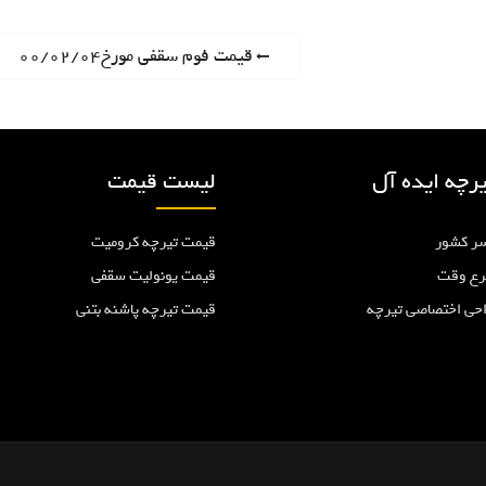
P
قیمت فوم سقفی مورخ۰۰/۰۲/۰۴
r
e
v
i
رچه ایده آل
لیست قیمت
o
u
ر کشور
قیمت تیرچه کرومیت
s
p
رع وقت
قیمت یونولیت سقفی
o
احی اختصاصی تیرچه
قیمت تیرچه پاشنه بتنی
s
t
: