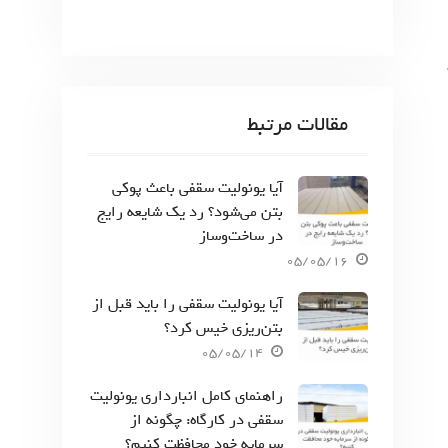
مقالات مرتبط
آیا یونولیت سقفی باعث پوکی
بتن می‌شود؟ رد یک شایعه رایج
در ساخت‌وساز
05/05/16
آیا یونولیت سقفی را باید قبل از
بتن‌ریزی خیس کرد؟
05/05/14
راهنمای کامل انبارداری یونولیت
سقفی در کارگاه: چگونه از
سرمایه خود محافظت کنیم؟