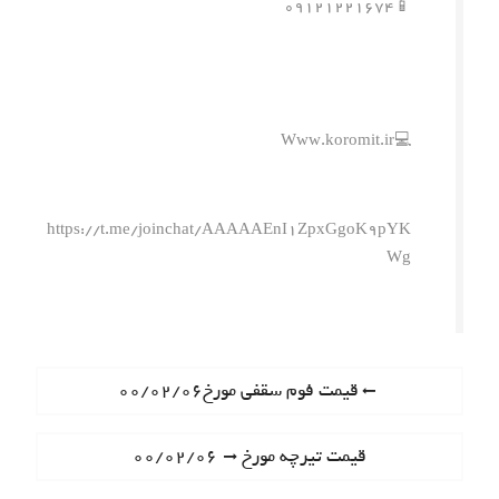
📱۰۹۱۲۱۲۲۱۶۷۴
💻Www.koromit.ir
https://t.me/joinchat/AAAAAEnI1ZpxGgoK9pYK
Wg
ر
P
قیمت فوم سقفی مورخ۰۰/۰۲/۰۶
r
ا
e
N
قیمت تیرچه مورخ ۰۰/۰۲/۰۶
ه
v
e