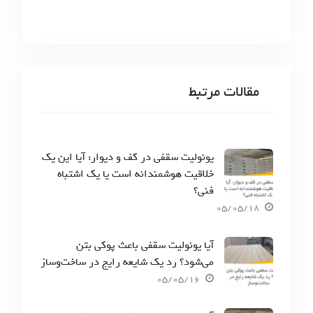
مقالات مرتبط
یونولیت سقفی در کف و دیوار: آیا این یک
خلاقیت هوشمندانه است یا یک اشتباه
فنی؟
05/05/18
آیا یونولیت سقفی باعث پوکی بتن
می‌شود؟ رد یک شایعه رایج در ساخت‌وساز
05/05/16