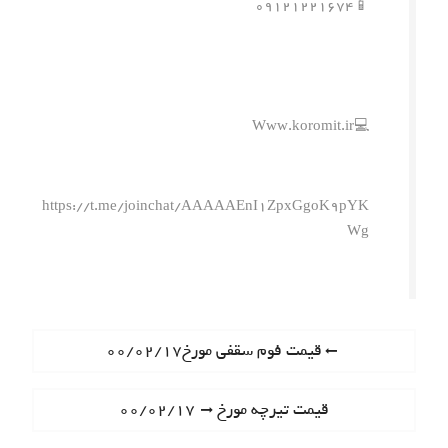
📱۰۹۱۲۱۲۲۱۶۷۴
💻Www.koromit.ir
https://t.me/joinchat/AAAAAEnI1ZpxGgoK9pYK
Wg
ر
P
قیمت فوم سقفی مورخ۰۰/۰۲/۱۷
r
ا
e
N
قیمت تیرچه مورخ ۰۰/۰۲/۱۷
ه
v
e