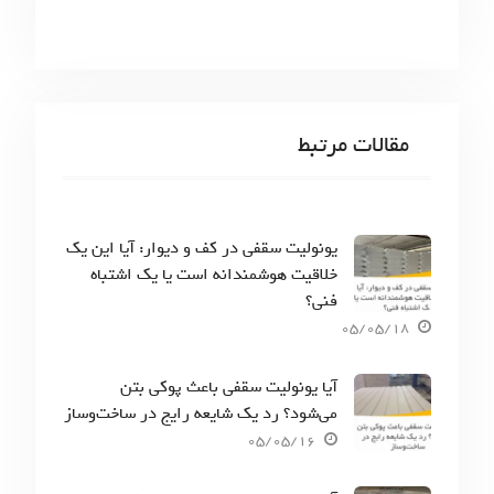
مقالات مرتبط
یونولیت سقفی در کف و دیوار: آیا این یک
خلاقیت هوشمندانه است یا یک اشتباه
فنی؟
05/05/18
آیا یونولیت سقفی باعث پوکی بتن
می‌شود؟ رد یک شایعه رایج در ساخت‌وساز
05/05/16