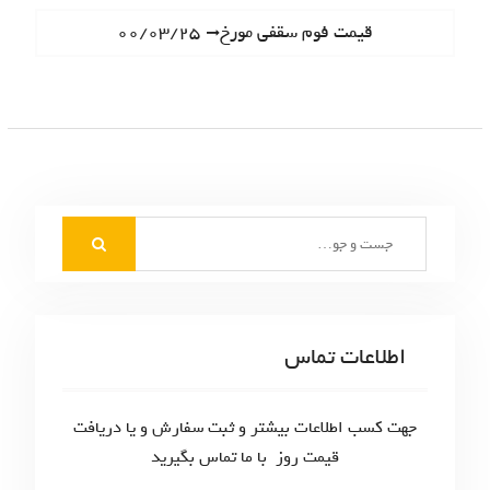
ا
e
N
قیمت فوم سقفی مورخ۰۰/۰۳/۲۵
ه
v
e
i
ب
x
o
t
ر
u
p
s
ی
o
p
s
ن
o
t
S
s
و
:
e
t
ش
a
:
r
ت
c
اطلاعات تماس
ه‌
h
f
ه
o
جهت کسب اطلاعات بیشتر و ثبت سفارش و یا دریافت
ا
r
قیمت روز با ما تماس بگیرید
: