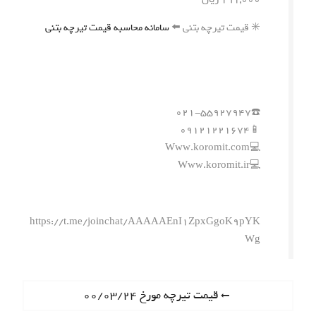
✳️ قیمت تیرچه بتنی ⬅️
سامانه محاسبه قیمت تیرچه بتنی
☎️۰۲۱-۵۵۹۲۷۹۴۷
📱۰۹۱۲۱۲۲۱۶۷۴
💻Www.koromit.com
💻Www.koromit.ir
https://t.me/joinchat/AAAAAEnI1ZpxGgoK9pYK
Wg
ر
P
قیمت تیرچه مورخ ۰۰/۰۳/۲۴
r