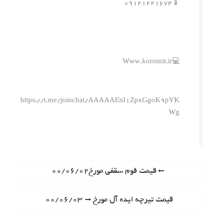
📱۰۹۱۲۱۲۲۱۶۷۴
💻Www.koromit.ir
https://t.me/joinchat/AAAAAEnI1ZpxGgoK9pYK
Wg
ر
P
قیمت فوم سقفی مورخ۰۰/۰۶/۰۲
r
ا
e
N
قیمت تیرچه ایده آل مورخ ۰۰/۰۶/۰۳
ه
v
e