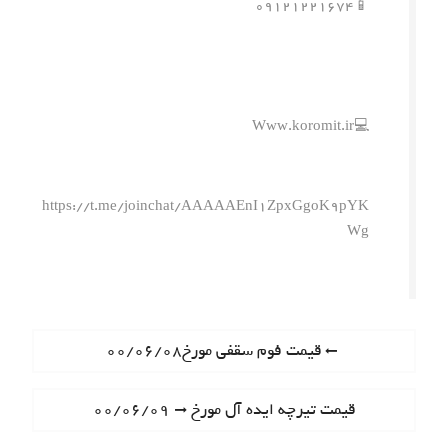
📱۰۹۱۲۱۲۲۱۶۷۴
💻Www.koromit.ir
https://t.me/joinchat/AAAAAEnI1ZpxGgoK9pYK
Wg
ر
P
قیمت فوم سقفی مورخ۰۰/۰۶/۰۸
r
ا
e
N
قیمت تیرچه ایده آل مورخ ۰۰/۰۶/۰۹
ه
v
e