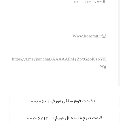
📱۰۹۱۲۱۲۲۱۶۷۴
💻Www.koromit.ir
https://t.me/joinchat/AAAAAEnI1ZpxGgoK9pYK
Wg
ر
P
قیمت فوم سقفی مورخ۰۰/۰۶/۱۱
r
ا
e
N
قیمت تیرچه ایده آل مورخ ۰۰/۰۶/۱۲
ه
v
e