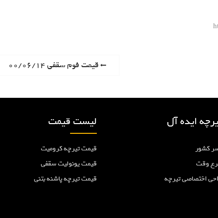
h
P
قیمت فوم سقفی ۰۰/۰۶/۱۴
r
e
v
i
رچه ایده آل
لیست قیمت
o
u
ر کشور
قیمت تیرچه کرومیت
s
p
رع وقت
قیمت یونولیت سقفی
o
احی اختصاصی تیرچه
قیمت تیرچه پاشنه بتنی
s
t
: