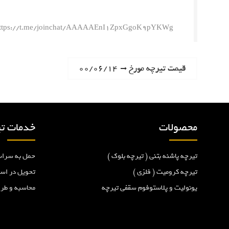
ttps://t.me/joinchat/AAAAAEnI1ZpxGgoK9pYKWg
ر
N
قیمت تیرچه مورخ ۰۰/۰۶/۱۴
e
ا
x
t
ه
p
محصولات
خدمات تی
o
ب
s
تیرچه پاشنه بتنی ( تیرچه بلوک )
حمل به سراس
t
ر
:
تیرچه کرومیت ( فلزی )
تحویل در اس
یونولیت و پلاستوفوم سقفی تیرچه
محاسبه و طر
ی
ن