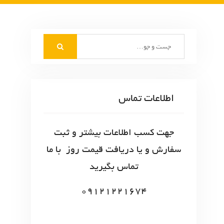
S
e
a
r
c
اطلاعات تماس
h
f
o
جهت کسب اطلاعات بیشتر و ثبت
r
سفارش و یا دریافت قیمت روز با ما
:
تماس بگیرید
09121221674