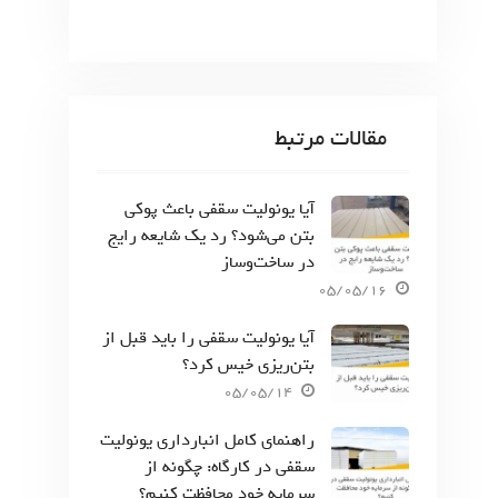
مقالات مرتبط
آیا یونولیت سقفی باعث پوکی
بتن می‌شود؟ رد یک شایعه رایج
در ساخت‌وساز
05/05/16
آیا یونولیت سقفی را باید قبل از
بتن‌ریزی خیس کرد؟
05/05/14
راهنمای کامل انبارداری یونولیت
سقفی در کارگاه: چگونه از
سرمایه خود محافظت کنیم؟