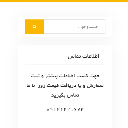
S
e
a
r
c
اطلاعات تماس
h
f
o
جهت کسب اطلاعات بیشتر و ثبت
r
سفارش و یا دریافت قیمت روز با ما
:
تماس بگیرید
09121221674