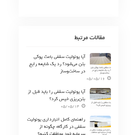
مقالات مرتبط
آیا یونولیت سقفی باعث پوکی
بتن می‌شود؟ رد یک شایعه رایج
در ساخت‌وساز
05/05/16
آیا یونولیت سقفی را باید قبل از
بتن‌ریزی خیس کرد؟
05/05/14
راهنمای کامل انبارداری یونولیت
سقفی در کارگاه: چگونه از
سرمایه خود محافظت کنیم؟