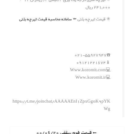
۲۴۱,۰۰۰ ریال
✳️ قیمت تیرچه بتنی ⬅️
سامانه محاسبه قیمت تیرچه بتنی
☎️۰۲۱-۵۵۹۲۷۹۴۷
📱۰۹۱۲۱۲۲۱۶۷۴
💻Www.koromit.com
💻Www.koromit.ir
https://t.me/joinchat/AAAAAEnI1ZpxGgoK9pYK
Wg
ر
P
قیمت فوم سقفی ۰۰/۰۶/۲۰