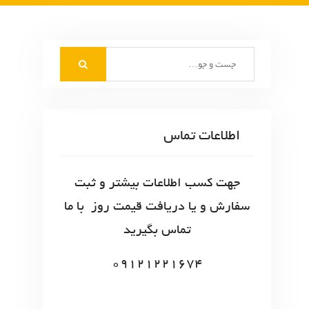
S
e
a
r
c
اطلاعات تماس
h
f
o
جهت کسب اطلاعات بیشتر و ثبت
r
سفارش و یا دریافت قیمت روز با ما
:
تماس بگیرید
09121221674