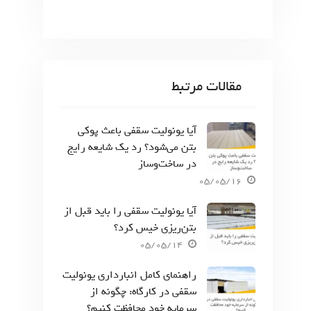
مقالات مرتبط
آیا یونولیت سقفی باعث پوکی
بتن می‌شود؟ رد یک شایعه رایج
در ساخت‌وساز
05/05/16
آیا یونولیت سقفی را باید قبل از
بتن‌ریزی خیس کرد؟
05/05/14
راهنمای کامل انبارداری یونولیت
سقفی در کارگاه: چگونه از
سرمایه خود محافظت کنیم؟