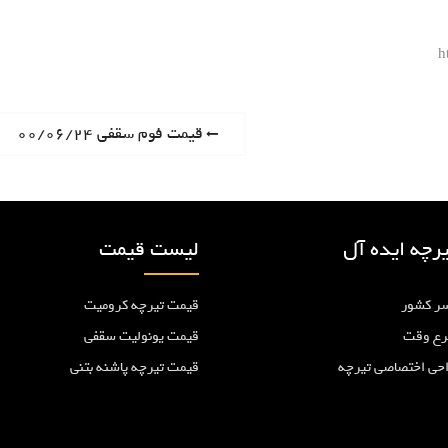
h
P
قیمت فوم سقفی ۰۰/۰۶/۲۴
r
e
v
i
رچه ایده آل
لیست قیمت
o
u
ر کشور
قیمت تیرچه کرومیت
s
p
رع وقت
قیمت یونولیت سقفی
o
احی اختصاصی تیرچه
قیمت تیرچه پاشنه بتنی
s
t
: