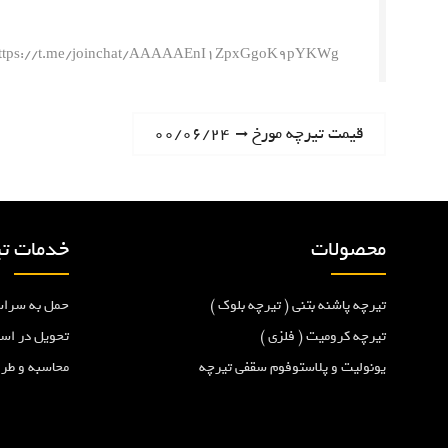
ttps://t.me/joinchat/AAAAAEnI1ZpxGgoK9pYKWg
ر
N
قیمت تیرچه مورخ ۰۰/۰۶/۲۴
e
ا
x
t
ه
p
محصولات
خدمات تی
o
ب
s
تیرچه پاشنه بتنی ( تیرچه بلوک )
حمل به سراس
t
ر
:
تیرچه کرومیت ( فلزی )
تحویل در اس
یونولیت و پلاستوفوم سقفی تیرچه
محاسبه و طر
ی
ن